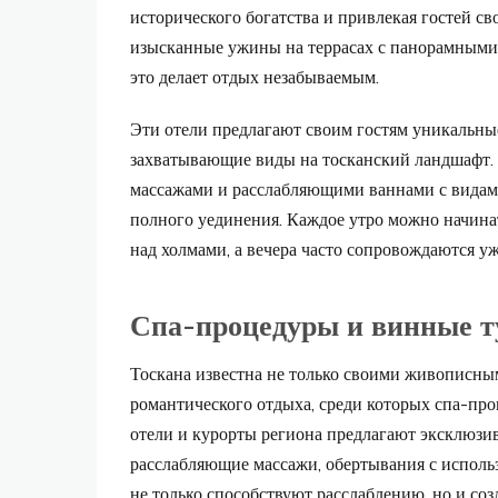
исторического богатства и привлекая гостей с
изысканные ужины на террасах с панорамными
это делает отдых незабываемым.
Эти отели предлагают своим гостям уникальн
захватывающие виды на тосканский ландшафт.
массажами и расслабляющими ваннами с видами 
полного уединения. Каждое утро можно начинат
над холмами, а вечера часто сопровождаются у
Спа-процедуры и винные т
Тоскана известна не только своими живописн
романтического отдыха, среди которых спа-пр
отели и курорты региона предлагают эксклюзи
расслабляющие массажи, обертывания с исполь
не только способствуют расслаблению, но и со