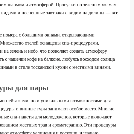
воим шармом и атмосферой. Прогулки по зеленым холмам,
 видами и неспешные завтраки с видом на долины — все
ые номера с большими окнами, открывающими
 Множество отелей оснащены спа-процедурами,
на зелень и небо, что позволяет создать атмосферу
ь с чашечки кофе на балконе, любуясь восходом солнца
жинами в стиле тосканской кухни с местными винами.
уры для пары
ыми пейзажами, но и уникальными возможностями для
оцедуры и винные туры занимают особое место. Многие
вные спа-пакеты для молодоженов, которые включают
зованием местных трав и ароматерапию. Эти процедуры
здают атмосферу уединения и роскоши, идеально