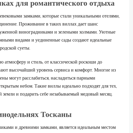
мках для романтического отдыха
евековыми замками, которые стали уникальными отелями,
инение. Проживание в таких виллах дает шанс
круженной виноградниками и зелеными холмами. Уютные
амными видами и уединенные сады создают идеальные
родской суеты.
 атмосферу и стиль, от классической роскоши до
гают высочайший уровень сервиса и комфорт. Многие из
ены могут расслабиться, насладиться парными
крытым небом. Такие виллы идеально подходят для тех,
й земли и подарить себе незабываемый медовый месяц.
инодельнях Тосканы
никами и древними замками, является идеальным местом