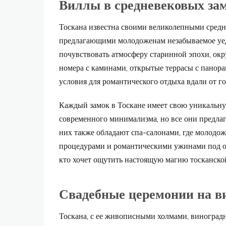
Виллы в средневековых за
Тоскана известна своими великолепными средн
предлагающими молодоженам незабываемое уед
почувствовать атмосферу старинной эпохи, о
номера с каминами, открытые террасы с панор
условия для романтического отдыха вдали от го
Каждый замок в Тоскане имеет свою уникальную
современного минимализма, но все они предла
них также обладают спа-салонами, где молодож
процедурами и романтическими ужинами под от
кто хочет ощутить настоящую магию тосканско
Свадебные церемонии на в
Тоскана, с ее живописными холмами, виноград